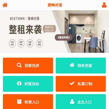
蜜蜂村落
我要找房
我有房源
村落活动
私寓订制
联营入口
业主入口