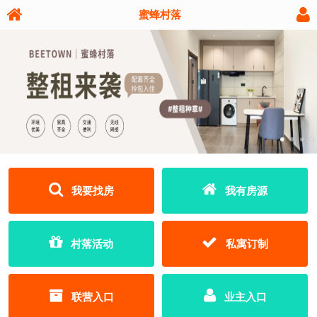
蜜蜂村落
我要找房
我有房源
村落活动
私寓订制
联营入口
业主入口