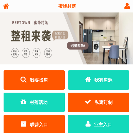
蜜蜂村落
我要找房
我有房源
村落活动
私寓订制
联营入口
业主入口