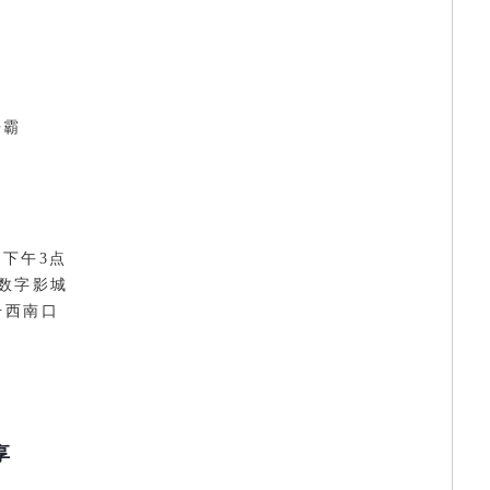
争霸
 下午3点
尚数字影城
号西南口
享