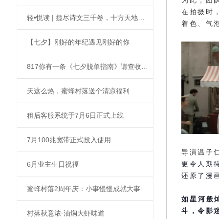
为此，团
在拍摄时
轻•悦读 | 揽尽诗文三千卷，十方天地暮色深
着色、气
【七夕】刚好的年纪遇见刚好的你
817你有一条《七夕脱单指南》请查收>>
天这么热，蜜蜂村落送个清凉福利
租后客服系统于7月6日正式上线
7月100兆宽带正式投入使用
导演温子
6月业主生日祝福
更令人期
还原了漫
蜜蜂村落2周年庆：小事慢慢成就大事
如星河般
斗，令影
村落秋意浓-油焖大虾味道