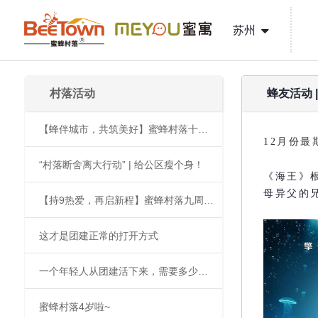
苏州
村落活动
蜂友活动 
【蜂伴城市，共筑美好】蜜蜂村落十周年庆典全纪录！
12月份
“村落断舍离大行动” | 给公区瘦个身！
《海王》
母异父的
【持9热爱，再启新程】蜜蜂村落九周年庆典全纪录
这才是团建正常的打开方式
一个年轻人从团建活下来，需要多少才能？
蜜蜂村落4岁啦~