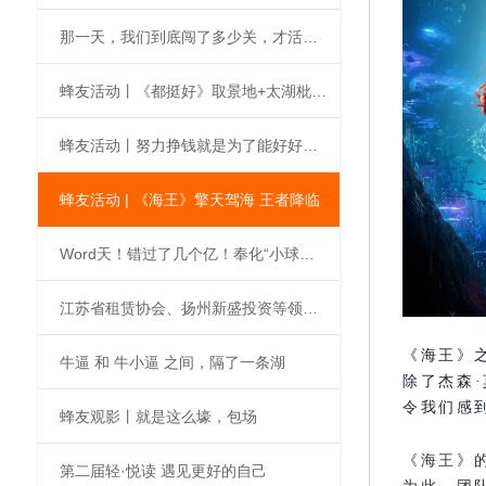
那一天，我们到底闯了多少关，才活下来了？
蜂友活动丨《都挺好》取景地+太湖枇杷采摘
蜂友活动丨努力挣钱就是为了能好好玩，华谊电影世界，你打卡了吗？
蜂友活动 | 《海王》擎天驾海 王者降临
Word天！错过了几个亿！奉化“小球界”的盛宴！！！
江苏省租赁协会、扬州新盛投资等领导莅临蜜蜂村落参观交流
《海王》
牛逼 和 牛小逼 之间，隔了一条湖
除了杰森
令我们感
蜂友观影丨就是这么壕，包场
《海王》
第二届轻·悦读 遇见更好的自己