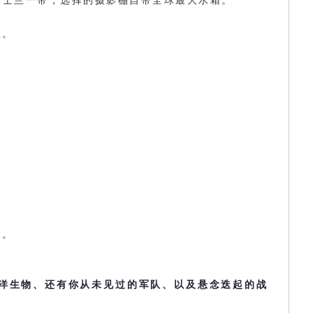
昆士兰一带，选择的摄影棚自带全球最大水箱。
理。
界。
洋生物、还有你从未见过的军队、以及悬念迭起的战