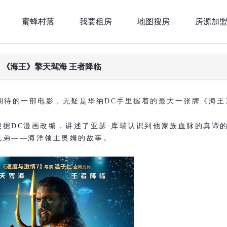
蜜蜂村落
我要租房
地图搜房
房源加
| 《海王》擎天驾海 王者降临
最期待的一部电影，无疑是华纳DC手里握着的最大一张牌《海王
根据DC漫画改编，讲述了亚瑟·库瑞认识到他家族血脉的真谛
兄弟——海洋领主奥姆的故事。