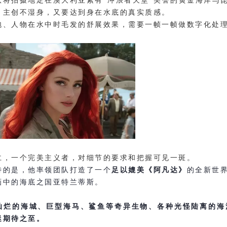
队将拍摄地定在澳大利亚素有“冲浪者天堂”美誉的黄金海岸与
，主创不湿身，又要达到身在水底的真实质感。
泡、人物在水中时毛发的舒展效果，需要一帧一帧做数字化处
仁，一个完美主义者，对细节的要求和把握可见一斑。
待的是，他率领团队打造了一个
足以媲美《阿凡达》
的全新世
画中的海底之国亚特兰蒂斯。
灿烂的海城、
巨型海马、鲨鱼等奇异生物、各种光怪陆离的海
迷期待之至。