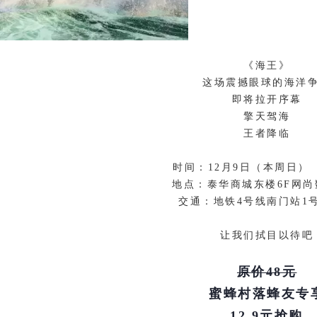
《海王》
这场震撼眼球的海洋
即将拉开序幕
擎天驾海
王者降临
时间：12月9日（本周日）
地点：泰华商城东楼6F网
交通：地铁4号线南门站1
让我们拭目以待吧
原价48元
蜜蜂村落蜂友专
12.9元抢购